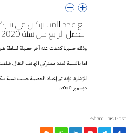
بلغ عدد المشتركين في شركات 
الفصل الرابع من سنة 2020 مجموع 4.78 مليون.
وذلك حسبما كشفت عنه آخر حصيلة لسلطة ضبط ال
اما بالنسبة لعدد مشتركي الهاتف النقال، فبلغت 45،55 مليون مشترك خلال نفس الفترة من ال
ديسمبر 2020.
Share This Post: