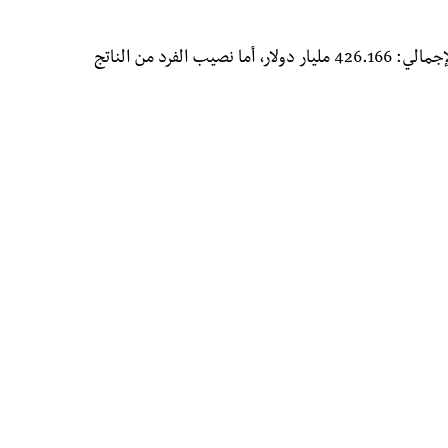
وحسب ذات المصدر فقد بلغ الناتج المحلي الإجمالي: 426.166 مليار دولار، أما نصيب الفرد من الناتج