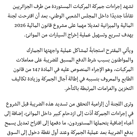
تشهد إجراءات جمركة المركبات المستوردة من طرف الجزائريين
نقاشًا جديدًا داخل المجلس الشعبي الوطني، بعد أن اقترحت لجنة
المالية والميزانية تعديلا مهما على مشروع قانون المالية 2026
بهدف تسريع وتسهيل عملية إخراج السيارات من الموانئ.
ويأتي المقترح استجابةً لمشاكل عملية واجهتها الجمارك
والمواطنون بسبب شرط الدفع المسبق للضريبة على معاملات
المركبات، وهو الإجراء المنصوص عليه في المادة 147 من قانون
الطابع والمعروف بتسببه في إطالة آجال الجمركة وزيادة تكاليف
التخزين والغرامات المرتبطة بالتأخر.
وترى اللجنة أن إلزامية التحقق من تسديد هذه الضريبة قبل الشروع
في إجراءات الجمركة أدّت إلى ازدحام كبير داخل الموانئ، إضافة إلى
أعباء إضافية يتحملها المستوردون، ما دفعها إلى اقتراح تعديل يسمح
بدفع الضريبة بعد عملية الجمركة وعند أول نقطة دخول إلى السوق