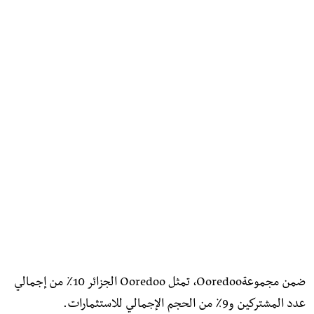
ضمن مجموعةOoredoo، تمثل Ooredoo الجزائر 10٪ من إجمالي
عدد المشتركين و9٪ من الحجم الإجمالي للاستثمارات.