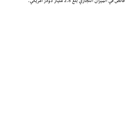
فائض في الميزان التجاري بلغ 2.8 مليار دولار أمريكي.