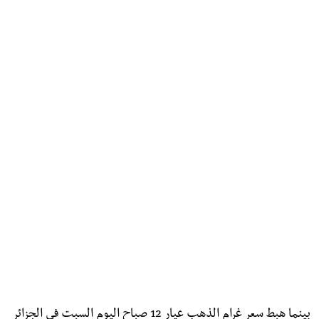
بينما هبط سعر غرام الذهب عيار 12 صباح اليوم السبت في الجزائر