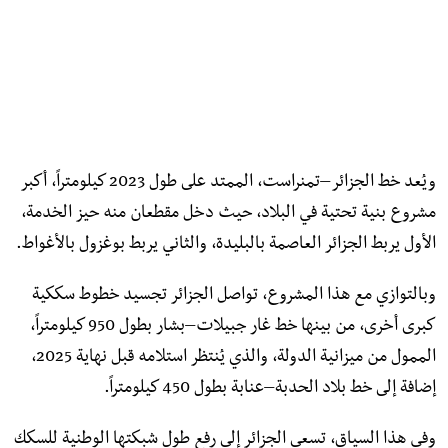
ويُعد خط الجزائر–تمنراست، الممتد على طول 2023 كيلومتراً، أكبر
مشروع بنية تحتية في البلاد، حيث دخل مقطعان منه حيز الخدمة،
الأول يربط الجزائر العاصمة بالبليدة، والثاني يربط بوغزول بالأغواط.
وبالتوازي مع هذا المشروع، تواصل الجزائر تجسيد خطوط سككية
كبرى أخرى، من بينها خط غار جبيلات–بشار بطول 950 كيلومتراً،
الممول من ميزانية الدولة، والذي يُنتظر استلامه قبل نهاية 2025،
إضافة إلى خط بلاد الحدبة–عنابة بطول 450 كيلومتراً.
وفي هذا السياق، تسعى الجزائر إلى رفع طول شبكتها الوطنية للسكك