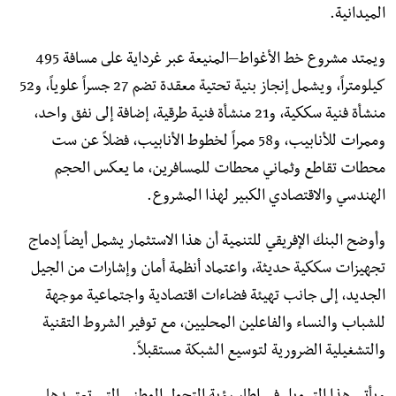
الميدانية.
ويمتد مشروع خط الأغواط–المنيعة عبر غرداية على مسافة 495
كيلومتراً، ويشمل إنجاز بنية تحتية معقدة تضم 27 جسراً علوياً، و52
منشأة فنية سككية، و21 منشأة فنية طرقية، إضافة إلى نفق واحد،
وممرات للأنابيب، و58 ممراً لخطوط الأنابيب، فضلاً عن ست
محطات تقاطع وثماني محطات للمسافرين، ما يعكس الحجم
الهندسي والاقتصادي الكبير لهذا المشروع.
وأوضح البنك الإفريقي للتنمية أن هذا الاستثمار يشمل أيضاً إدماج
تجهيزات سككية حديثة، واعتماد أنظمة أمان وإشارات من الجيل
الجديد، إلى جانب تهيئة فضاءات اقتصادية واجتماعية موجهة
للشباب والنساء والفاعلين المحليين، مع توفير الشروط التقنية
والتشغيلية الضرورية لتوسيع الشبكة مستقبلاً.