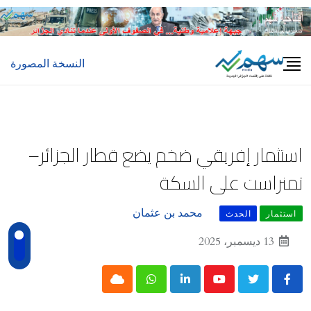
Ski
t
conten
النسخة المصورة
استثمار إفريقي ضخم يضع قطار الجزائر–
تمنراست على السكة
محمد بن عثمان
استثمار
الحدث
13 ديسمبر، 2025
Cloud
Whatsapp
LinkedIn
Youtube