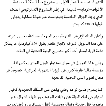
للتنمية لتجسيد الشطر الأول من مشروع خط السكة الحديدية
الأغواط–غرداية–المنيعة، في إطار المشروع الاستراتيجي الضخم
الذي يربط الجزائر العاصمة بتمنراست عبر شبكة سككية يتجاوز
طولها 2000 كيلومتر.
وأعلن البنك الإفريقي للتنمية، يوم الجمعة، مصادقة مجلس إدارته
على هذا التمويل الموجّه لإنجاز مقطع بطول 495 كيلومتراً، ما يشكّل
دفعة قوية لمسار أحد أكبر مشاريع البنية التحتية في البلاد.
ويأتي هذا التمويل في سياق استثمار طويل المدى يعكس ثقة
مؤسسة مالية قارية كبرى في الرؤية التنموية الجزائرية، خصوصاً في
مجال تطوير البنى التحتية القاعدية.
كما يندرج ضمن توجه وطني يراهن على السكك الحديدية كخيار
استراتيجي لفك العزلة عن ولايات الجنوب وربطها بالشمال، عبر
منظومة نقل حديثة وفعالة مخصصة لنقل المسافرين والبضائع، بما