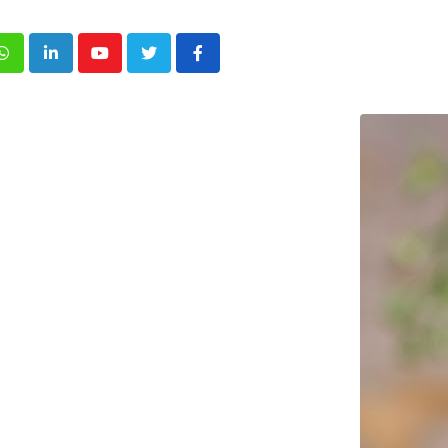
p
inkedIn
Youtube