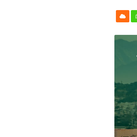
Cloud
Whatsap
L