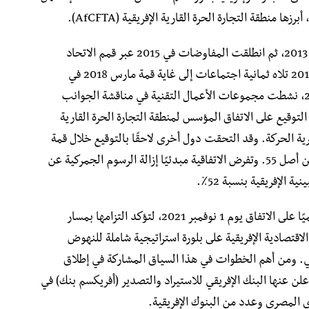
ا منطقة التجارة الحرة القارية الإفريقية (AfCFTA).
بدأت التحضيرات الأولى لهذه الاتفاقية في عام 2013، ثم انطلقت المفاوضات في 2015 عبر قمم الاتحاد
الإفريقي، ليُعقد أول منتدى تفاوضي في فبراير 2016 تلاه ثمانية اجتماعات إلى غاية قمة مارس 2018 في
كيغالي. وخلال الفترة الممتدة بين 2016 و2018، نشطت مجموعات الأعمال التقنية في مناقشة الجوانب
للمسودة. وفي 21 مارس 2018، جرى التوقيع على الاتفاق المؤسس لمنطقة التجارة الحرة القارية
رية الحركة. وقد التحقت دول أخرى لاحقًا بالتوقيع خلال قمة
نواكشوط، ليصل العدد الإجمالي إلى 44 دولة من أصل 55. وتفرض الاتفاقية مبدئيًا إزالة الرسوم الجمركية عن
الجزائر لم تتأخر في الانضمام، حيث وقعت رسميًا على الاتفاق يوم 1 نوفمبر 2021، لتؤكد التزامها بمسار
لاقتصادية الإفريقية على بلورة استراتيجية شاملة للنهوض
يني. ومن أهم الخطوات في هذا السياق المشاركة في إطلاق
والتسوية الإفريقية (PAPSS) التي أعلن عنها البنك الإفريقي للاستيراد والتصدير (أفريكسم بنك) في