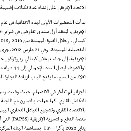
الاتحاد الإفريقي على إنشاء عدة تكتلات إقليمية، أبرزه
التفصيلية 
الإفريقية، إلى جانب إعلان كيغالي وبروتوكول ح
90٪ من السلع، ما يفتح الباب لزيادة التجارة البينية الإفريقية بنسبة 52٪.
التكامل القاري. كما عملت بالتعاون مع اللجنة ا
بالاقتصاد القاري وتشجيع التبادل التجاري الب
منصة الدفع 
يناير 2022 بأكرا – غانا، بمساهمة البنك المركزي المصري وعدد من البنوك الإفريقية.