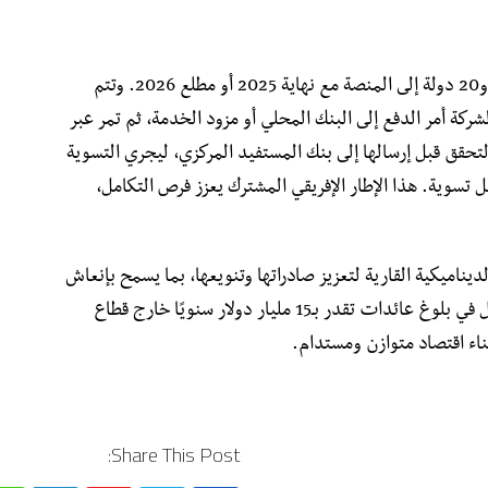
ويتوقع بنك “أفريكسم بنك” أن تنضم ما بين 15 و20 دولة إلى المنصة مع نهاية 2025 أو مطلع 2026. وتتم
شركة أمر الدفع إلى البنك المحلي أو مزود الخدمة، ثم تمر عبر
 نحو PAPSS، الذي يقوم بالتحقق قبل إرسالها إلى بنك المستفيد المركزي، ليجري التسوية
الصعبة باستعمال Afreximbank كوكيل تسوية. هذا الإطار الإفريقي المشترك يعزز فرص التكامل،
يناميكية القارية لتعزيز صادراتها وتنويعها، بما يسمح بإنعاش
الصناعة الوطنية وتحقيق هدف استراتيجي يتمثل في بلوغ عائدات تقدر بـ15 مليار دولار سنويًا خارج قطاع
ناء اقتصاد متوازن ومستدام.
Share This Post: