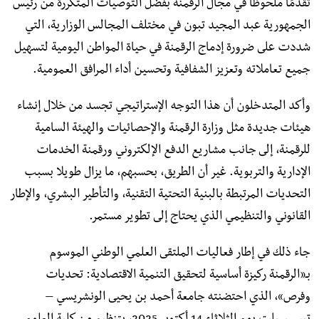
تقدمًا ملحوظا في مجال الرقمنة بفضل التوصيات المتكررة من رئيس
الجمهورية عبد المجيد تبون في مختلف المجالس الوزارية، التي
شددت على ضرورة إدماج الرقمنة في حياة المواطن اليومية لتسهيل
جميع تعاملاته وتعزيز الشفافية وتحسين أداء المرافق العمومية.
وأكد المتدخلون أن هذا التوجه الإستراتيجي تجسد من خلال إنشاء
هيئات جديدة مثل وزارة الرقمنة والإحصائيات والهيئة السامية
للرقمنة، إلى جانب مشاريع الدفع الإلكتروني ورقمنة الخدمات
الإدارية والتربوية. غير أن الطريق، بحسبهم، ما يزال طويلا بسبب
التحديات المرتبطة بالبنية التحتية التقنية، والتأطير البشري، والإطار
القانوني والتنظيمي الذي يحتاج إلى تطوير مستمر.
جاء ذلك في إطار فعاليات الملتقى العلمي الوطني الموسوم
بـ«الرقمنة ركيزة أساسية لتحقيق التنمية الاقتصادية: تحديات
وفرص»، الذي احتضنته جامعة أحمد بن يحيى الونشريسي –