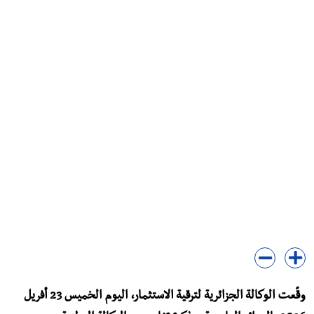
وقّعت الوكالة الجزائرية لترقية الاستثمار، اليوم الخميس 23 أفريل