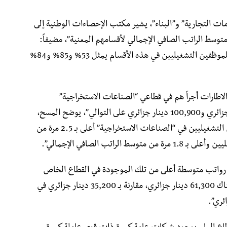
ات التجارية” و”البناء”، يشير مكتب الإحصاءات الوطنية إلى
وسط ​​الراتب الصافي الإجمالي لأقسامهم المعنية”، مضيفاً:
“وعلاوة على ذلك، فإن متوسط ​​الراتب الصافي للموظفين التشغيليين في هذه الأقسام يمثل 53% و85% و84%
لاطارات أجراً هم في قطاعي “الصناعات الاستخراجية”
و”الصحة”، بمتوسط ​​راتب قدره 137,100 دينار جزائري و100,900 دينار جزائري على التوالي”، يوضح المسح،
الذي يشير أيضاً إلى أن “متوسط ​​راتب الموظفين التشغيليين في “الصناعات الاستخراجية” أعلى بـ 2.5 مرة من
راتب الصافي الإجمالي”.
 رواتب متوسطة أعلى من تلك الموجودة في القطاع الخاص
الوطني. يبلغ متوسط ​​الراتب الشهري الصافي هناك 61,300 دينار جزائري، مقارنة بـ 35,200 دينار جزائري في