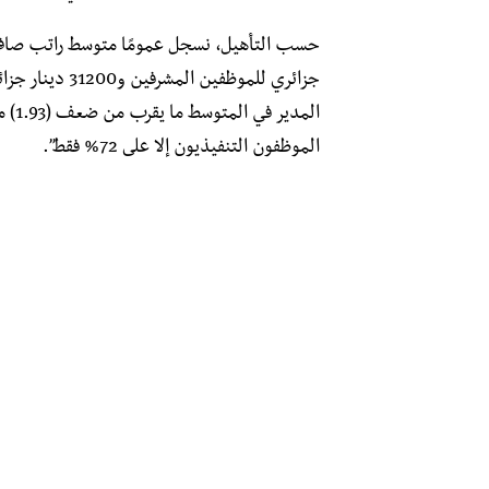
جزائري للموظفي
المد
الموظفون التنفيذيون إلا على 72% فقط”.