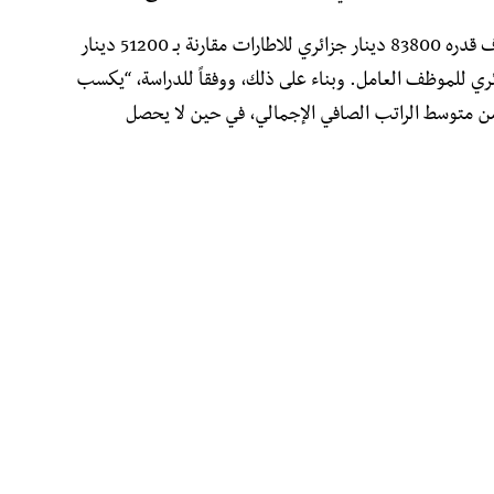
حسب التأهيل، نسجل عمومًا متوسط ​​راتب صاف قدره 83800 دينار جزائري للاطارات مقارنة بـ 51200 دينار
ن المشرفين و31200 دينار جزائري للموظف العامل. وبناء على ذلك، ووفقاً للدراسة، “يكسب
ير في المتوسط ​​ما يقرب من ضعف (1.93) من متوسط ​​الراتب الصافي الإجمالي، في حين لا يحصل