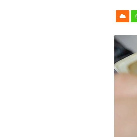
Cloud
Whatsap
L