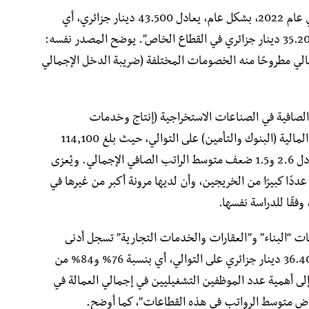
ويشير المسح إلى أن “متوسط ​​الراتب الصافي في عام 2022، بشكل عام، يعادل 43.500 دينار جزائري، أي
61.300 دينار جزائري في القطاع العام مقابل 35.200 دينار جزائري في القطاع الخاص”. يوضح المصدر نفسه:
مالي مطروحًا منه الخصومات المختلفة (ضريبة الدخل الإجمالي
ة الصافية في الصناعات الاستخراجية (إنتاج وخدمات
الهيدروكربونات، المناجم والمحاجر) والأنشطة المالية (البنوك والتأمين) على التوالي، حيث بلغ 114,100
دينار جزائري و64,300 دينار جزائري، أي ما يعادل 2.6 و1.5 ضعف متوسط ​​الراتب الصافي الإجمالي. ويُعزى
ًا كبيرًا من الخريجين، وأن لديها مرونة أكبر من غيرها في
فقًا للدراسة نفسها.
ت “البناء” و”العقارات والخدمات التجارية” تسجل أدنى
متوسط ​​للأجور بواقع 32.900 دينار جزائري و36.400 دينار جزائري على التوالي، أي بنسبة 76% و84% من
لى أهمية عدد الموظفين التشغيليين في إجمالي العمالة في
ض متوسط ​​الرواتب في هذه القطاعات”، كما أوضح.