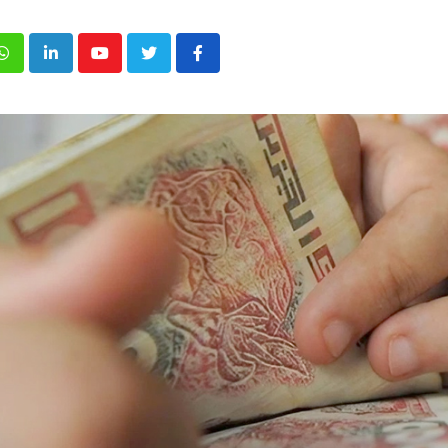
p
inkedIn
Youtube