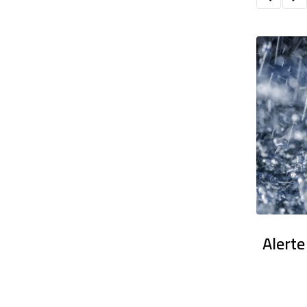
en France : Des dizaines de milliers
Alerte