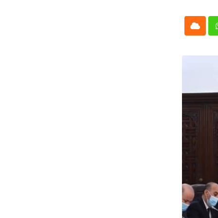
Cloud
Whatsap
L