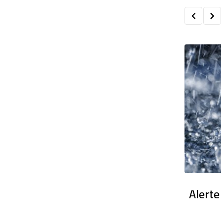
en France : Des dizaines de milliers
Alerte