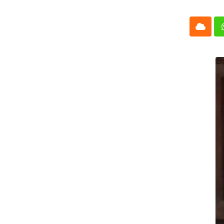
Cloud
Whatsap
L