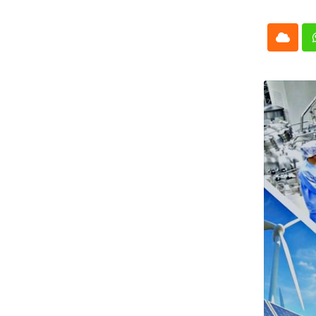
Cloud
Whatsap
L