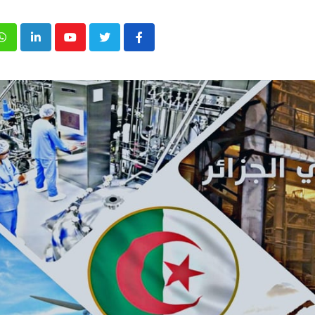
p
inkedIn
Youtube