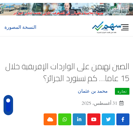
Ski
t
conten
النسخة المصورة
الصين تهيمن على الواردات الإفريقية خلال
15 عاما… كم تستورد الجزائر؟
محمد بن عثمان
تجارة
31 أغسطس، 2025
Cloud
Whatsapp
LinkedIn
Youtube