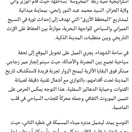
استراتيجية تعيد ربط “المحروسة” بساحلها، حيث قام الوزير والي
ولاية الجزائر، السيد محمد عبد النور رابحي، بمعاينة ميدانية
لمشاريع “المخطط الأزرق” التي تهدف إلى إحداث ثورة في النسيج
العمراني والسياحي للواجهة البحرية، موازنةً بين الحفاظ على الإرث
التاريخي وبين متطلبات المدينة الذكية.
​في ساحة الشهداء، يجري العمل على تحويل الموقع إلى تحفة
سياحية تجمع بين العصرنة والأصالة، حيث سيتم إنجاز ممر زجاجي
مبتكر فوق البقايا الأثرية ليمنح الزوار تجربة فريدة لاستكشاف تاريخ
المدينة تحت أقدامهم، بالتوازي مع أشغال تقنية دقيقة لصيانة
القنوات وحماية الدهاليز السفلية. هذا التوجه يعكس الحرص على
تثمين الموروث الثقافي وجعله محركاً للجذب السياحي في قلب
العاصمة.
​التوسع يمتد ليشمل منتزه ميناء المسمكة في شطره الثاني، حيث