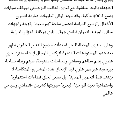
يجري إنجاز شرفة عملاقة ستشكل جسراً بصرياً ومكانياً يربط ساحة
الشهداء بالبحر مباشرة، مع تعزيز الجانب اللوجستي بموقف سيارات
يتسع لـ 400 مركبة. وقد وجه الوالي تعليمات صارمة لتسريع
الأشغال وتوسيع الدراسة لتشمل ساحة “بورسعيد” وتهيئة واجهات
مباني الميناء، لضمان تناسق جمالي يليق بمكانة الجزائر الدولية.
​وعلى مستوى المحطة البحرية، بدأت ملامح التغيير الجذري تظهر
بعد هدم المستودعات القديمة لتركفس المجال لإنشاء منتزه بحري
عصري يضم مطاعم ومقاهي ومساحات مفتوحة، سيتم ربطه بساحة
بورسعيد عبر ممر علوي قيد الإنجاز. هذه المشاريع المتكاملة لا
تهدف فقط لتجميل المدينة، بل تسعى لخلق فضاءات استثمارية
واجتماعية تعيد للواجهة البحرية حيويتها كشريان اقتصادي وسياحي
عالمي