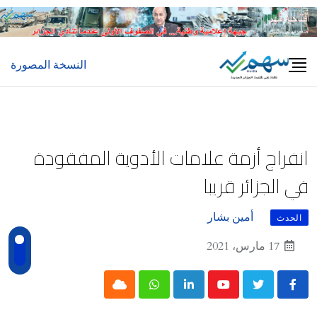
Ski
t
conten
النسخة المصورة
انفراج أزمة علامات الأدوية المفقودة
في الجزائر قريبا
أمين بشار
الحدث
17 مارس، 2021
Cloud
Whatsapp
LinkedIn
Youtube