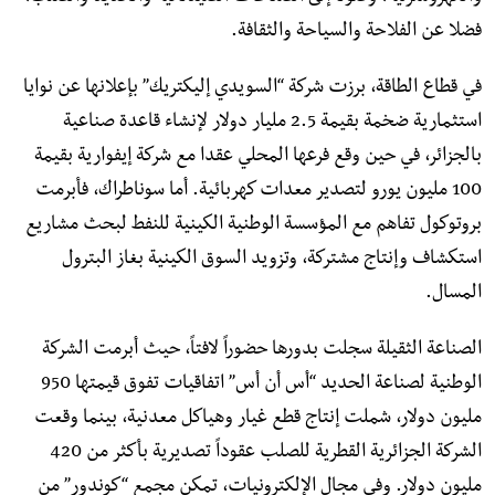
فضلا عن الفلاحة والسياحة والثقافة.
في قطاع الطاقة، برزت شركة “السويدي إليكتريك” بإعلانها عن نوايا
استثمارية ضخمة بقيمة 2.5 مليار دولار لإنشاء قاعدة صناعية
بالجزائر، في حين وقع فرعها المحلي عقدا مع شركة إيفوارية بقيمة
100 مليون يورو لتصدير معدات كهربائية. أما سوناطراك، فأبرمت
بروتوكول تفاهم مع المؤسسة الوطنية الكينية للنفط لبحث مشاريع
استكشاف وإنتاج مشتركة، وتزويد السوق الكينية بغاز البترول
المسال.
الصناعة الثقيلة سجلت بدورها حضوراً لافتاً، حيث أبرمت الشركة
الوطنية لصناعة الحديد “أس أن أس” اتفاقيات تفوق قيمتها 950
مليون دولار، شملت إنتاج قطع غيار وهياكل معدنية، بينما وقعت
الشركة الجزائرية القطرية للصلب عقوداً تصديرية بأكثر من 420
مليون دولار. وفي مجال الإلكترونيات، تمكن مجمع “كوندور” من