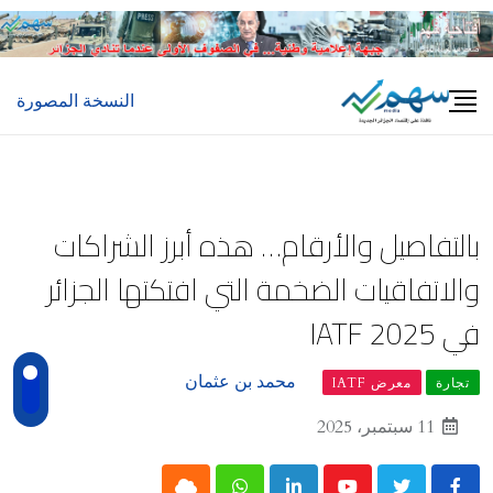
Ski
t
conten
النسخة المصورة
بالتفاصيل والأرقام… هذه أبرز الشراكات
والاتفاقيات الضخمة التي افتكتها الجزائر
في IATF 2025
محمد بن عثمان
تجارة
معرض IATF
11 سبتمبر، 2025