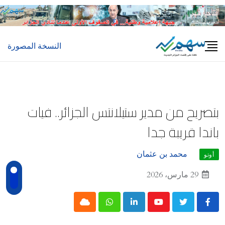
Ski
t
conten
النسخة المصورة
بتصريح من مدير ستيلانتس الجزائر.. فيات
باندا قريبة جدا
محمد بن عثمان
أوتو
29 مارس، 2026
Cloud
Whatsapp
LinkedIn
Youtube