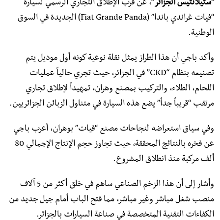
“ستيلانتيس الجزائر”
، عن قرب الإطلاق التجاري الرسمي لسيارة
“فيات غراندي باندا” (Fiat Grande Panda) الجديدة في السوق
الوطنية.
وأكد باجي أن هذا الطراز يمثل نقلة نوعية كونه أول موديل يتم
تصنيعه بنظام “CKD” في الجزائر، حيث تجري حالياً عمليات
اللحام، الطلاء، والتركيب بمصنع وهران، تمهيداً لإطلاق تجاري
مرتقب “قريباً جداً” يضع هذه السيارة في متناول الزبائن الجزائريين.
​وفي سياق استعراضه لنجاحات مصنع “فيات” بوهران، أعرب باجي
عن فخره بالنتائج المحققة، حيث تجاوز حجم الإنتاج الإجمالي 80
ألف مركبة منذ انطلاق المشروع.
وأشار إلى أن هذا الزخم الصناعي ساهم في خلق أكثر من 5 آلاف
منصب شغل مباشر وغير مباشر، مما فتح الباب أمام جيل جديد من
الكفاءات التقنية المتخصصة في صناعة السيارات بالجزائر.