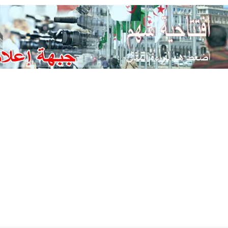
Ski
t
conten