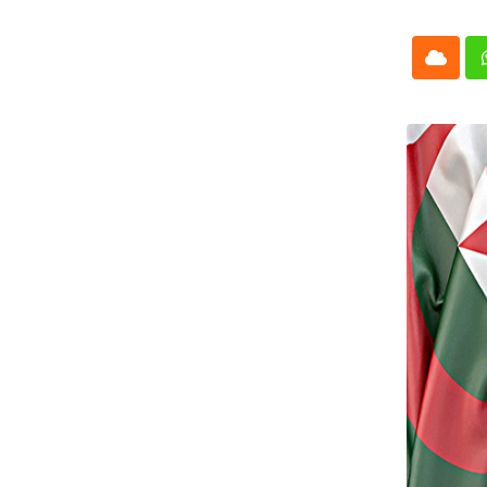
Cloud
Whatsap
L