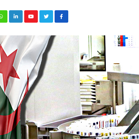
p
inkedIn
Youtube