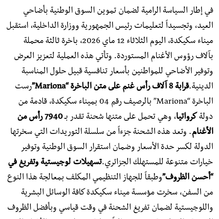
في إطار السياسة الرامية لضمان تموين السوق الوطنية بأضاحي
العيد، وتجسيداً لتعليمات رئيس الجمهورية ووزارة الداخلية، استقبل
ميناء سكيكدة، اليوم الثلاثاء 12 ماي 2026، باخرة ثالثة محملة
بآلاف رؤوس الأغنام المستوردة. وتأتي هذه العملية لتعزيز العرض
وتوفير الأضاحي للمواطنين بأسعار تنافسية قبيل حلول المناسبة
الدينية.
قرابة 8 آلاف رأس غنم على متن الباخرة “Mariona”
​رست
الباخرة “Mariona” بالرصيف رقم 04 بميناء سكيكدة، قادمة من
دولة
كرواتيا
، وهي تحمل على متنها شحنة تقدر بـ
7940 رأس من
الأغنام
. وتعد هذه الشحنة جزءاً من سلسلة التوريدات التي سخرتها
الدولة لكسر حدة الأسعار وضمان استقرار السوق الوطنية وتوفير
خيارات متنوعة للمستهلك الجزائري.
تسهيلات لوجيستية وتفريغ في
“أحسن الظروف”
​وطبقاً للجهاز التنظيمي المكلف بمعالجة هذا النوع
من السفن، سخرت مؤسسة ميناء سكيكدة كافة الوسائل البشرية
واللوجيستية لضمان تفريغ الشحنة في وقت قياسي وبأفضل الظروف