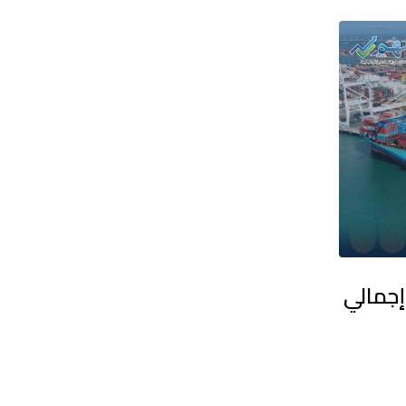
م يستقطب 45% من إجمالي
خلال ستة أشهر أولى من 2026 قفزة قياسية