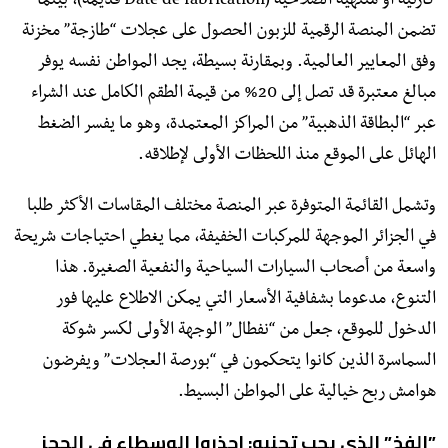
كارثية أو منتهية الصلاحية (Date de fabrication قديمة)، بينما
تضمن المنصة الرقمية للزبون الحصول على عجلات “طازجة” مخزنة
وفق المعايير العالمية. وبمقارنة بسيطة، يجد المواطن نفسه يوفر
مبالغ معتبرة قد تصل إلى 20% من قيمة الطقم الكامل عند الشراء
عبر “البطاقة الذهبية” من المراكز المعتمدة، وهو ما يفسر الضغط
الهائل على الموقع منذ اللحظات الأولى لإطلاقه.
​وتشمل القائمة المتوفرة عبر المنصة مختلف المقاسات الأكثر طلبا
في الجزائر الموجهة للمركبات الخفيفة، مما يغطي احتياجات شريحة
واسعة من أصحاب السيارات السياحية والنفعية الصغيرة. هذا
التنوع، مدعوما بشفافية الأسعار التي يمكن الاطلاع عليها فور
الدخول للموقع، جعل من “نفطال” الوجهة الأولى لكسر شوكة
السماسرة الذين كانوا يتحكمون في “بورصة العجلات” ويفرضون
هوامش ربح خيالية على المواطن البسيط.
​”الفخ” الذي يجب تجنبه: احذروا الوسطاء في الحجز