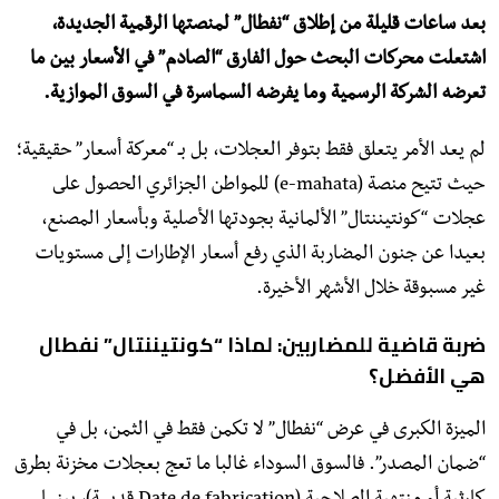
بعد ساعات قليلة من إطلاق “نفطال” لمنصتها الرقمية الجديدة،
اشتعلت محركات البحث حول الفارق “الصادم” في الأسعار بين ما
تعرضه الشركة الرسمية وما يفرضه السماسرة في السوق الموازية.
لم يعد الأمر يتعلق فقط بتوفر العجلات، بل بـ “معركة أسعار” حقيقية؛
حيث تتيح منصة (e-mahata) للمواطن الجزائري الحصول على
عجلات “كونتيننتال” الألمانية بجودتها الأصلية وبأسعار المصنع،
بعيدا عن جنون المضاربة الذي رفع أسعار الإطارات إلى مستويات
غير مسبوقة خلال الأشهر الأخيرة.
​ضربة قاضية للمضاربين: لماذا “كونتيننتال” نفطال
هي الأفضل؟
​الميزة الكبرى في عرض “نفطال” لا تكمن فقط في الثمن، بل في
“ضمان المصدر”. فالسوق السوداء غالبا ما تعج بعجلات مخزنة بطرق