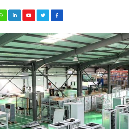
p
inkedIn
Youtube