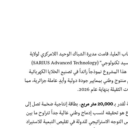
ب العليا، قامت مديرة الشباك الوحيد اللامركزي لولاية
سطيف بمعاينة ميدانية لمجمع “سيريوس أدفانسيد تكنولوجي” (SARIUS Advanced Technology)
هذا المشروع نموذجاً رائداً في تصنيع الخلايا الكهربائية
نتوج وطني بمعايير جودة دولية وأيدٍ عاملة جزائرية، مما
ثقيلة بنهاية عام 2026.
ُقدر بـ
20,000 متر مربع
، بطاقة إنتاجية ضخمة تصل إلى
ع هو تحقيقه لنسب إدماج وطني عالية جداً تتراوح ما بين
لتوجه الاستراتيجي للدولة في تقليص التبعية للاستيراد