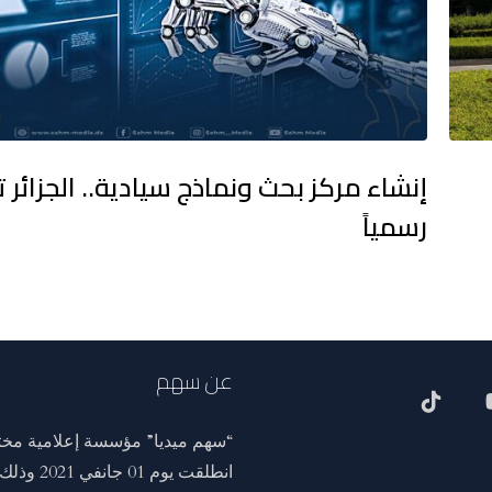
إنشاء مركز بحث ونماذج سيادية.. الجزائر 
رسمياً
عن سهم
“سهم ميديا” مؤسسة إعلامية مختص
انطلقت ي