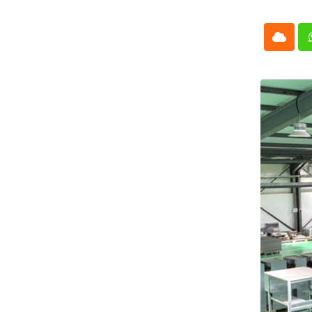
Cloud
Whatsap
L