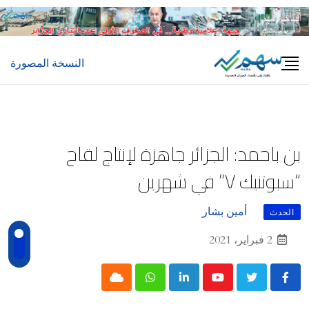
Ski
t
conten
النسخة المصورة
بن باحمد: الجزائر جاهزة لإنتاج لقاح
“سبوتنيك V” في شهرين
أمين بشار
الحدث
2 فبراير، 2021
Cloud
Whatsapp
LinkedIn
Youtube