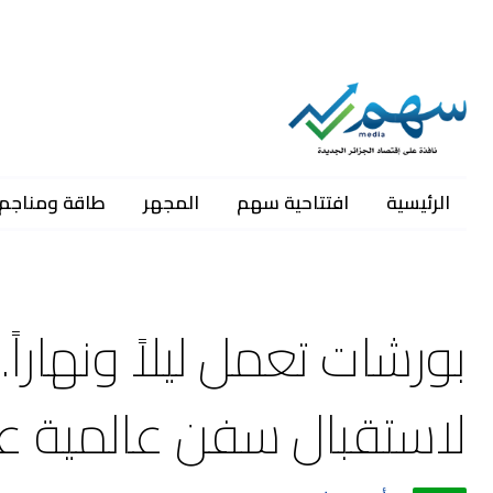
الرئيسية
افتتاحية سهم
المجهر
طاقة ومناجم
بورشات تعمل ليلاً ونهاراً
لاستقبال سفن عالمية ع