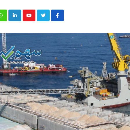
p
inkedIn
Youtube