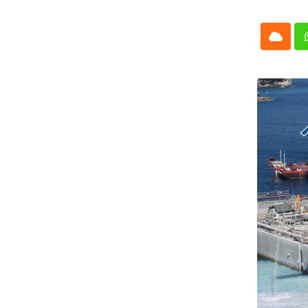
Cloud
Whatsap
L