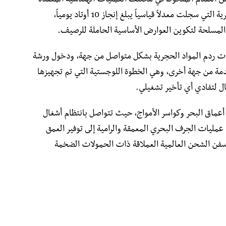
ً من التقدم الملحوظ في مختلف العمليات الهندسية المعقدة
بساحل عنابة، لاسيما في أشغال دق الأوتاد البحرية التي سجلت معدلاً قياسياً يبلغ إنجاز 10 أوتاد يومياً،
المسلحة لتكوين العوارض الأساسية الحاملة للرصيف.
يات ردم المواد الحجرية بشكل متواصل من جهة، ودخول ورشة
مة من جهة أخرى، وهي الخطوة اللوجستية التي تم تجهيزها
ال لتفادي أي تأخير تشغيلي.
أعماق البحر وكواسر الأمواج، حيث تتواصل بانتظام أشغال
 عمليات الجرف البحري المعمقة والرامية إلى توفير العمق
ل سفن الشحن العالمية العملاقة ذات الحمولات الضخمة