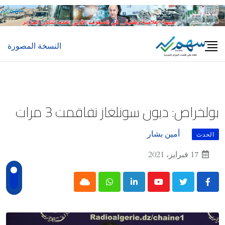
Ski
t
conten
النسخة المصورة
بولخراص: ديون سونلغاز تفاقمت 3 مرات
أمين بشار
الحدث
17 فبراير، 2021
Cloud
Whatsapp
LinkedIn
Youtube