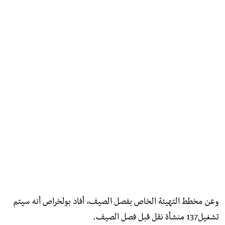
وعن مخطط التهيئة الخاص بفصل الصيف، أفاد بولخراص أنه سيتم
تشغيل137 منشأة نقل قبل فصل الصيف.