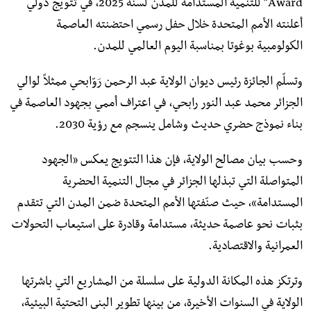
Award” للتنمية المستدامة للمدن لسنة 2025، في تتويج دولي
أعلنته الأمم المتحدة خلال حفل رسمي احتضنته العاصمة
الكولومبية بوغوتا بمناسبة اليوم العالمي للمدن.
وتسلّم الجائزة رئيس ديوان الولاية عبد الرحمن رَوّابحي ممثلاً لوالي
الجزائر محمد عبد النور رابحي، في اعتراف أممي بجهود العاصمة في
بناء نموذج حضري حديث وشامل ينسجم مع رؤية 2030.
وحسب بيان مصالح الولاية، فإن هذا التتويج يعكس «الجهود
المتواصلة التي تبذلها الجزائر في مجال التنمية الحضرية
المستدامة»، حيث صنّفتها الأمم المتحدة ضمن المدن التي تتقدم
بثبات نحو عاصمة حديثة، مستدامة وقادرة على استيعاب التحولات
العمرانية والاقتصادية.
وترتكز هذه المكانة الدولية على سلسلة من المشاريع التي باشرتها
الولاية في السنوات الأخيرة، من بينها تطوير البنى التحتية البيئية،