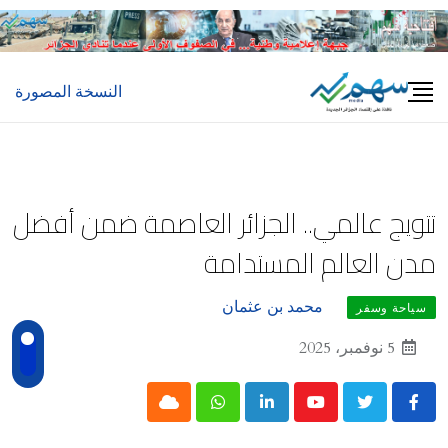
Ski
t
conten
النسخة المصورة
تتويج عالمي.. الجزائر العاصمة ضمن أفضل
مدن العالم المستدامة
محمد بن عثمان
سياحة وسفر
5 نوفمبر، 2025
Cloud
Whatsapp
LinkedIn
Youtube