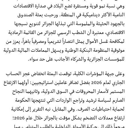
وهي نسبة نمو قوية ومستقرة تضع البلاد في صدارة الاقتصادات
النامية الأكثر ديناميكية في المنطقة. ورحبت بعثة الصندوق
بالجهود الحثيثة والملموسة التي تبذلها الجزائر لتنويع نسيجها
الاقتصادي، معتبرة أن الشطب الرسمي للجزائر من القائمة الرمادية
لمكافحة غسل الأموال يمثل انتصاراً تشريعياً ومصرفياً باهراً، يعزز من
موثوقية المنظومة البنكية الوطنية ويسهل المعاملات المالية الدولية
للمؤسسات الجزائرية والشركاء الأجانب على حد سواء.
وعلى جبهة المؤشرات الكلية، توقعت البعثة انخفاض عجز الحساب
الجاري لعام 2026 بفضل تضافر عاملين استراتيجيين: أولهما الارتفاع
المستمر لأسعار المحروقات في السوق الدولية، وثانيهما النجاح
الصارم لسياسة ترشيد وتراجع الواردات التي تنتهجها الحكومة
لحماية احتياطيات الصرف. وفي المقابل، نبه التقرير إلى إمكانية
ارتفاع معدلات التضخم بشكل مؤقت بالجزائر خلال عام 2026؛
مرجعاً ذلك إلى حركية الأسواق الداخلية والطلب المتنامي، مما