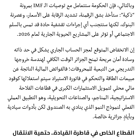
وبالتالي، فإن الحكومة ستتعامل مع توصيات الـ IMF بمرونة
“ذكية”: ستأخذ بشق الرقمنة، تشديد الرقابة على الأسعار، وعصرنة
البنوك، لكنها ستتجنب أي إجراءات تقشفية حادة قد تمس بالسلم
الاجتماعي أو تؤثر على المشاريع الحيوية الجارية لعام 2026.
إن الانخفاض المتوقع لعجز الحساب الجاري يشكل في حد ذاته
وسادة أمان مريحة تمنح الجزائر الوقت الكافي لهندسة خروجها
التدريجي من التبعية للمحروقات؛ فالفوائض المالية الناتجة عن
مبيعات الطاقة والتحكم في فاتورة الاستيراد سيتم استغلالها كوقود
مالي محلي لتمويل الاستثمارات الكبرى في قطاعات الفلاحة
الاستراتيجية، المناجم، والصناعات التحويلية، وهو التطبيق العملي
الفعلي لنموذج النمو الذي ينادي به الصندوق لكن بأدوات سيادية
وبأيادٍ جزائرية خالصة.
القطاع الخاص في قاطرة القيادة.. حتمية الانتقال