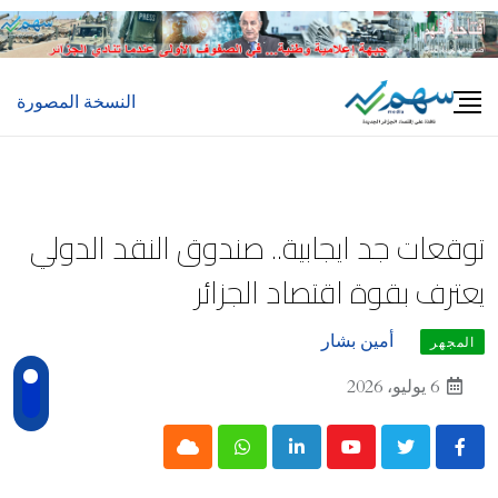
Ski
t
conten
النسخة المصورة
توقعات جد ايجابية.. صندوق النقد الدولي
يعترف بقوة اقتصاد الجزائر
أمين بشار
المجهر
6 يوليو، 2026
Cloud
Whatsapp
LinkedIn
Youtube