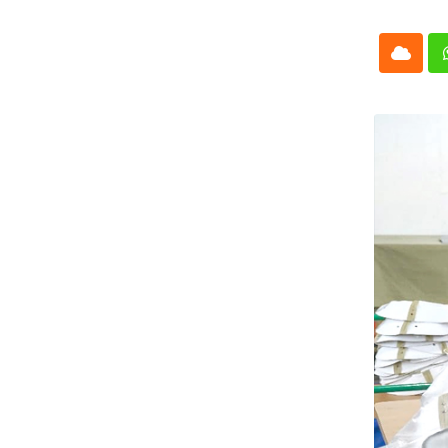
Cloud
Whatsap
L