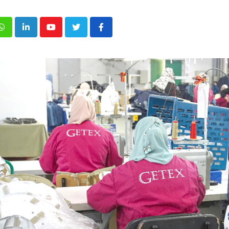
p
inkedIn
Youtube