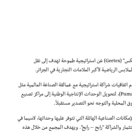
كشفت المجمّع الصناعي للجلود والنسيج “جيتكس” (Geetex) عن استراتيجية طموحة تهدف إلى نقل
ملابس الرياضية لأكبر العلامات التجارية في الجزائر.
 اتفاقيات شراكة استراتيجية مع عمالقة الصناعة العالمية مثل
“نايك” (Nike) و”أديداس” (Adidas) و”بوما” (Puma)، لتحويل الوحدات الإنتاجية الوطنية إلى مراكز تصنيع
ق المحلية والتوجه نحو التصدير مستقبلاً.
كانات الصناعية الهائلة التي تتوفر عليها وحداتها، لاسيما في
ثمار والشراكة “رابح – رابح”. ويهدف المجمع من خلال هذه