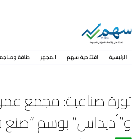
الرئيسية
افتتاحية سهم
المجهر
طاقة ومناجم
ثورة صناعية: مجمع عموم
و”أديداس” بوسم “صنع في