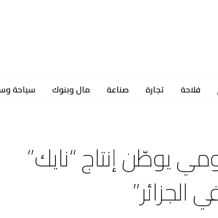
فلاحة
تجارة
صناعة
مال وبنوك
سياحة وس
ي يوطّن إنتاج “نايك”
 الجزائر”