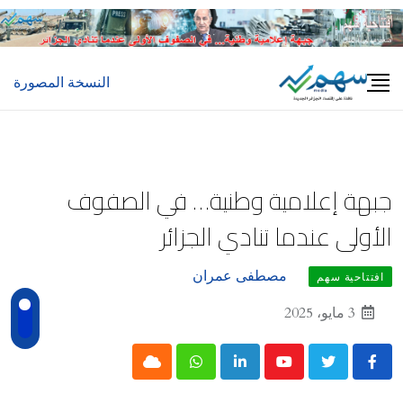
Ski
t
conten
النسخة المصورة
جبهة إعلامية وطنية… في الصفوف
الأولى عندما تنادي الجزائر
مصطفى عمران
افتتاحية سهم
3 مايو، 2025
Cloud
Whatsapp
LinkedIn
Youtube