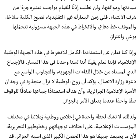
سيادتها ومواقفها، ولن نطلب إذنًا للقيام بواجب نعتبره جزءًا من
شرف الانتماء. ففي زمن المعارك غير التقليدية، تصبح الكلمة سلاحًا،
والموقف خط دفاع، والانخراط في هذه الجبهة مسؤولية نتحمّلها
بوعي واعتزاز.
وإذا كنا نعلن عن استعدادنا الكامل للانخراط في هذه الجبهة الوطنية
الإعلامية، فإننا نعلم يقينًا أننا لسنا وحدنا في هذا المسار. فالإجماع
الذي لمسناه من خلال اللقاءات الجهوية، والتجاوب الواسع مع
دعوة وزارة الاتصال، يؤكد أن روح الوطنية لا تزال متجذرة في وجدان
الأسرة الإعلامية الجزائرية، وأن هناك استعدادًا جماعيًا صادقًا للوقوف
صفًا واحدًا عندما يتعلق الأمر بالجزائر.
ولذلك، لا نشك لحظة واحدة في إخلاص ووطنية زملائنا في مختلف
المؤسسات الإعلامية، على اختلاف توجهاتهم وخطوطهم التحريرية،
لأن ما يجمعنا جميعًا هو هذا الحصن الكبير الذي اسمه الجزائر. قد