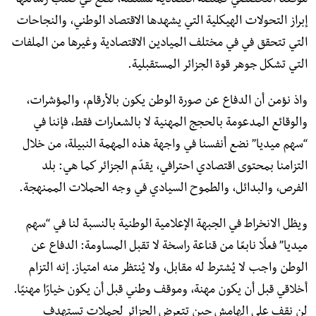
موقعنا التخصصي كمنصة اقتصادية مستقلة، تضع في صلب رسالتها
إبراز التحولات الهيكلية التي يشهدها الاقتصاد الوطني، والنجاحات
التي تتحقق في في مختلف الميادين الاقتصادية وغيرها من الملفات
التي تشكل جوهر قوة الجزائر المستقبلية.
واذ نؤمن أن الدفاع عن صورة الوطن يكون بالأرقام، والمؤشرات،
والوقائع المدعومة بالحجج المهنية لا بالشعارات فقط، فإننا في
“سهم ميديا” نضع أنفسنا في واجهة هذه المهمة النبيلة، من خلال
التزامنا بمحتوى اقتصادي احترافي، يقدّم الجزائر كما هي: بلد
الفرص، والبدائل، والطموح السيادي في وجه الحملات الممنهجة.
ويظل الانخراط في الجبهة الإعلامية الوطنية بالنسبة لنا في “سهم
ميديا” فعلًا نابعًا من قناعة راسخة لا تقبل المساومة: الدفاع عن
الوطن واجب لا يُشترط له مقابل، ولا يُنتظر منه امتياز. إنه التزام
أخلاقي قبل أن يكون مهنة، وموقف وطني قبل أن يكون خيارًا مهنيًا.
لن نقف على الهامش حين تتعرض الجزائر لحملات تستهدف