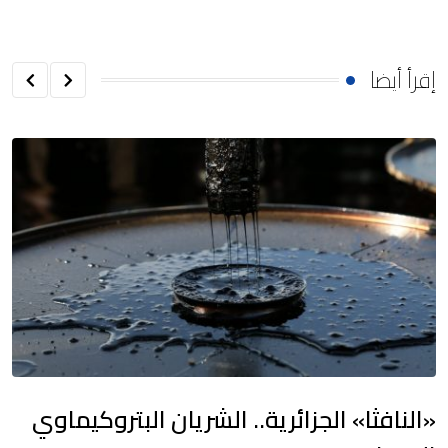
إقرأ أيضا
​«النافثا» الجزائرية.. الشريان البتروكيماوي