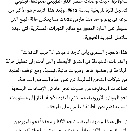
تداولاتها، حيث واصلت أسعار الغاز الطبيعي صعودها الجنوني
لتسجل قفزة تاريخية بنسبة
42%
. ويُعد هذا الارتفاع هو الأكبر من
نوعه في يوم واحد منذ مارس 2022، مما يعكس حالة الهلع التي
تسيطر على القارة العجوز مع تفاقم التوترات العسكرية التي تهدد
سلاسل التوريد الحيوية.
​هذا الانفجار السعري يأتي كارتداد مباشر لـ “حرب الناقلات”
والضربات المتبادلة في الشرق الأوسط، والتي أدت إلى تعطيل حركة
الملاحة في مضيق هرمز وممرات مائية رئيسية. ومع توقف العديد
من شركات الشحن العالمية عن عبور هذه المناطق الساخنة،
تصاعدت المخاوف من حدوث عجز حاد في الإمدادات المتجهة
نحو الموانئ الأوروبية، مما دفع العقود الآجلة للغاز إلى مستويات
قياسية تضع أمن الطاقة العالمي على المحك.
​في ظل هذا المشهد المعقد، تتجه الأنظار مجدداً نحو الموردين