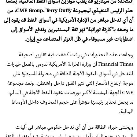
المتحدة من سيناريو قد يقلب موازين أسواق النفط العالمية، بعدما
حذر الرئيس التنفيذي لمجموعة CME Group، Terry Duffy، من
أن أي تدخل مباشر من الإدارة الأمريكية في أسواق النفط قد يقود إلى
ما وصفه بـ”كارثة توراتية” تهز ثقة المستثمرين وتدفع الأسواق إلى
اضطرابات غير مسبوقة، في ظل التوتر المتصاعد مع إيران.
وجاءت هذه التحذيرات في وقت كشفت فيه تقارير لصحيفة
Financial Times أن وزارة الخزانة الأمريكية تدرس بالفعل خيارات
للتدخل في أسواق العقود الآجلة للطاقة في محاولة للسيطرة على
موجة ارتفاع الأسعار التي تثير القلق داخل واشنطن. وتعد مجموعة
CME الجهة المشغلة لأكبر بورصات عقود النفط الآجلة في العالم،
ما يجعل تحذير رئيسها مؤشراً على حجم المخاوف داخل الأوساط
المالية.
ويخشى خبراء الطاقة من أن أي تدخل حكومي مباشر في آليات