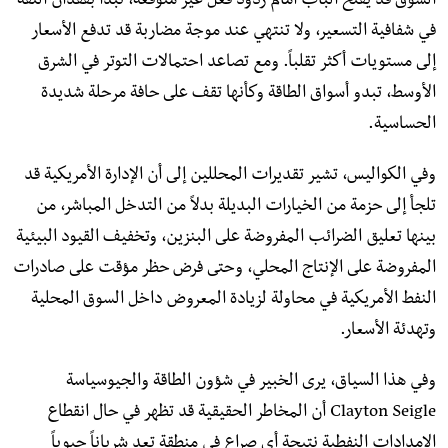
السوق قد يفتح الباب أمام ردود فعل غير متوقعة، تبدأ بفقدان الثقة
في شفافية التسعير، ولا تنتهي عند موجة مضاربة قد تدفع الأسعار
إلى مستويات أكثر تقلباً. ومع تصاعد احتمالات التوتر في الشرق
الأوسط، تبدو أسواق الطاقة وكأنها تقف على حافة مرحلة شديدة
الحساسية.
وفي الكواليس، تشير تقديرات المحللين إلى أن الإدارة الأمريكية قد
تلجأ إلى حزمة من الخيارات البديلة بدلاً من التدخل المباشر، من
بينها تعليق الضرائب المفروضة على البنزين، وتخفيف القيود البيئية
المفروضة على الإنتاج المحلي، وحتى فرض حظر مؤقت على صادرات
النفط الأمريكية في محاولة لزيادة المعروض داخل السوق المحلية
وتهدئة الأسعار.
وفي هذا السياق، يرى الخبير في شؤون الطاقة والجيوسياسة
Clayton Seigle أن المخاطر الحقيقية قد تظهر في حال انقطاع
الإمدادات النفطية نتيجة أي صراع في منطقة تعد شرياناً حيوياً