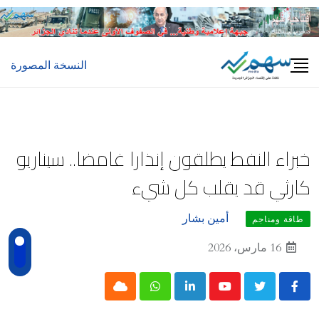
Ski
t
conten
النسخة المصورة
خبراء النفط يطلقون إنذارا غامضا.. سيناريو
كارثي قد يقلب كل شيء
أمين بشار
طاقة ومناجم
16 مارس، 2026
Cloud
Whatsapp
LinkedIn
Youtube