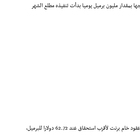
 بمقدار مليون برميل يوميا بدأت تنفيذه مطلع الشهر
وفي ختام التعاملات الأسبوع الماضي، أغلقت عقود خام برنت لأقرب استحقاق عند 62.72 دولارا للبرميل،