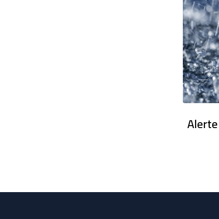
en France : Des dizaines de milliers
Alerte