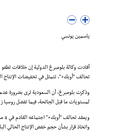
ياسمين يونسي
أفادت وكالة بلومبرغ الدولية إن خلافات تطفو 
تحالف “أوبك+”، تتمثل في تخفيضات الإنتاج ال
وذكرت بلومبرغ، أن السعودية ترى بضرورة عدم 
لمستويات ما قبل الجائحة، فيما تفضل روسيا ز
ويعق
واتخاذ قرار بشأن حجم خفض الإنتاج الحالي البالغ 7.2 ملايين برميل يوميا، خلال الشهور الم