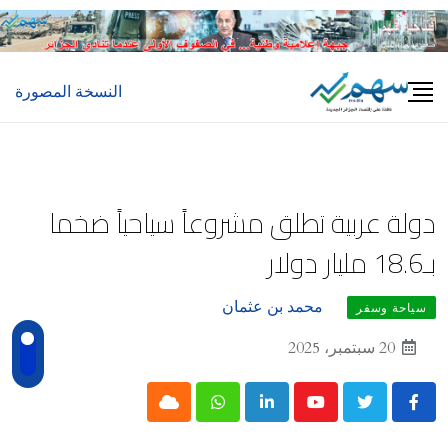
Ski
t
conten
النسخة المصورة
دولة عربية تطلق مشروعاً سياحياً ضخما
بـ18.6 مليار دولار
محمد بن عثمان
سياحة وسفر
20 سبتمبر، 2025
Cloud
Whatsapp
LinkedIn
Youtube