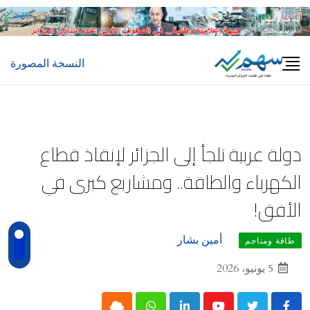
Ski
t
conten
النسخة المصورة
دولة عربية تلجأ إلى الجزائر لإنقاذ قطاع
الكهرباء والطاقة.. ومشاريع كبرى في
الأفق!
أمين بشار
طاقة ومناجم
5 يونيو، 2026