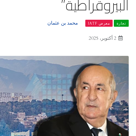
البيروقراطية”
محمد بن عثمان
تجارة
معرض IATF
2 أكتوبر، 2025