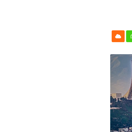
Cloud
Whatsap
L