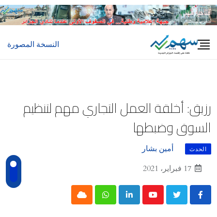
Ski
t
conten
النسخة المصورة
رزيق: أخلقة العمل التجاري مهم لتنظيم
السوق وضبطها
أمين بشار
الحدث
17 فبراير، 2021
Cloud
Whatsapp
LinkedIn
Youtube