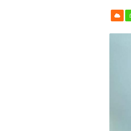
Cloud
Whatsap
L