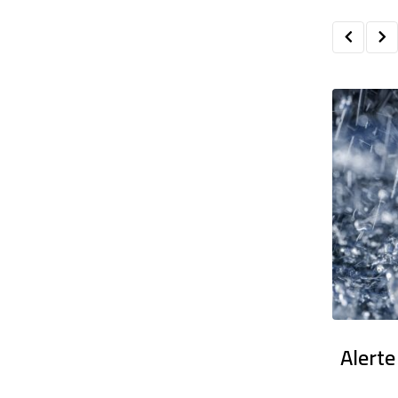
en France : Des dizaines de milliers
Alerte