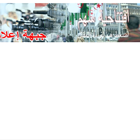
Ski
t
conten