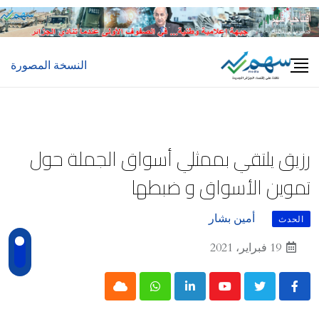
Ski
t
conten
النسخة المصورة
رزيق يلتقي بممثلي أسواق الجملة حول
تموين الأسواق و ضبطها
أمين بشار
الحدث
19 فبراير، 2021
Cloud
Whatsapp
LinkedIn
Youtube