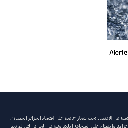
en France : Des dizaines de milliers
Alerte
ة في الاقتصاد تحت شعار “نافذة على اقتصاد الجزائر الجديدة”،
وم 01 جانفي 2021 وذلك تزامنا والانفتاح على الصحافة الالكترونية في الجزائر التي لم تعد