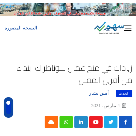
Ski
t
conten
النسخة المصورة
زيادات في منح عمال سوناطراك ابتداءا
من أفريل المقبل
أمين بشار
الحدث
4 مارس، 2021
Cloud
Whatsapp
LinkedIn
Youtube