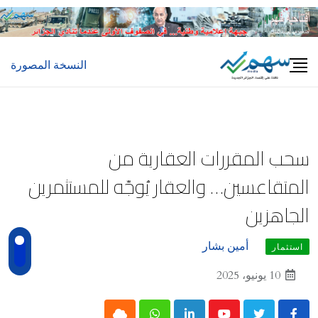
Ski
t
conten
النسخة المصورة
سحب المقررات العقارية من
المتقاعسين… والعقار يُوجّه للمستثمرين
الجاهزين
أمين بشار
استثمار
10 يونيو، 2025