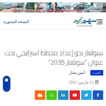
Ski
t
conten
النسخة المصورة
سنولغاز نحو إعداد مخطط استراتيجي تحت
عنوان “سونلغاز 2035”
أمين بشار
الحدث
12 مارس، 2021
Cloud
Whatsapp
LinkedIn
Youtube