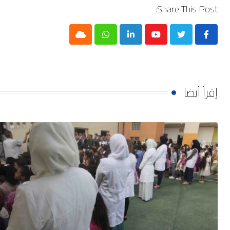
Share This Post:
Cloud
Whatsapp
LinkedIn
Youtube
إقرأ أيضا