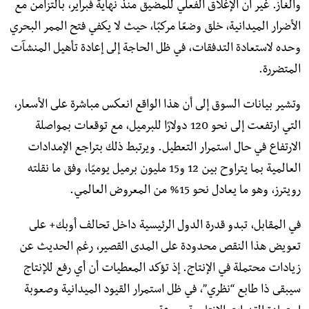
والغاز. غير أن الإغلاق الفعلي للمضيق منذ نهاية فبراير، بالتزامن مع
الأضرار الميدانية، خلق وضعًا مركبًا، حيث لا يكفي فتح الممر البحري
وحده لاستعادة التدفقات، في ظل الحاجة إلى إعادة تأهيل المنشآت
المتضررة.
وتشير بيانات السوق إلى أن هذا الواقع انعكس مباشرة على الأسعار،
التي ارتفعت إلى نحو 120 دولارًا للبرميل، مع توقعات بمواصلة
الارتفاع في حال استمرار التعطيل. ويرتبط ذلك بتراجع الإمدادات
العالمية بما يتراوح بين 12 و15 مليون برميل يوميًا، وفق ما نقلته
رويترز، وهو ما يعادل نحو 15% من المعروض العالمي.
في المقابل، تبدو قدرة الدول الرئيسية داخل تحالف أوبك+ على
تعويض هذا النقص محدودة على المدى القصير، رغم الحديث عن
زيادات محتملة في الإنتاج. إذ تؤكد المعطيات أن أي رفع للإنتاج
سيبقى ذا طابع “نظري”، في ظل استمرار القيود الميدانية وصعوبة