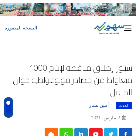
Ski
t
conten
النسخة المصورة
شيتور: إطلاق مناقصة لإنتاج 1000
ميغاواط من مصادر فوتوفولطية جوان
المقبل
أمين بشار
الحدث
9 مارس، 2021