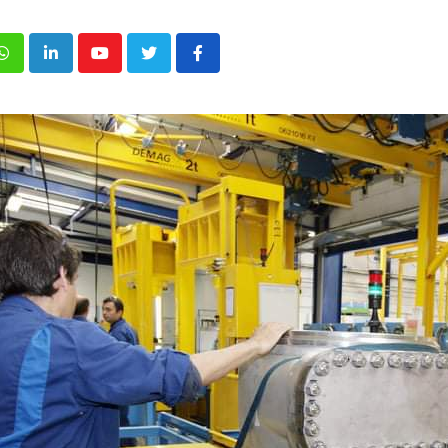
p
inkedIn
Youtube