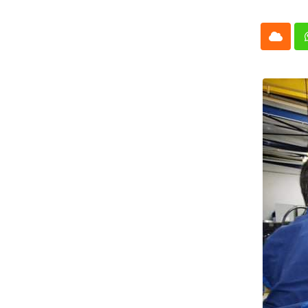
Cloud
Whatsap
L