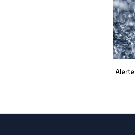
en France : Des dizaines de milliers
Alerte