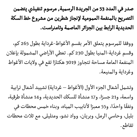
صدر في العدد 53 من الجريدة الرسمية, مرسوم تنفيذي يتضمن
التصريح بالمنفعة العمومية لإنجاز شطرين من مشروع خط السكة
الحديدية الرابط بين الجزائر العاصمة وتامنراست.
ووفقا للمرسوم يتعلق الأمر بقسم الأغواط-غرداية بطول 265 كم،
وقسم غرداية-المنيا بطول 230 كم. تغطي الأراضي المشمولة بإعلان
المنفعة العامة مساحة تتجاوز 3019 هكتارًا تقع في ولايات الأغواط
وغرداية والمنيعة.
وتشمل أشغال الجزء الأول (الأغواط – غرداية) تشييد أشغال ترابية
واسعة، و21 جسرًا، و17 منشأة للسكك الحديدية، و14 منشأة طرقية،
ونفقًا واحدًا، و55 معبرًا لأنابيب المياه، وبناء خمس محطات في
بليل، وحاسي الرمل، وبريان، وواد نشو، ومتليلى، مع ثلاث محطات
تقاطع.